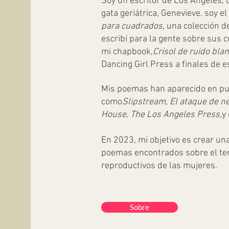
Soy un escritor de Los Ángeles, 
gata geriátrica, Genevieve. soy el
para cuadrados,
una colección d
escribí para la gente sobre sus 
mi chapbook,
Crisol de ruido bla
Dancing Girl Press a finales de e
Mis poemas han aparecido en pu
como
Slipstream, El ataque de ne
House, The Los Angeles Press,
y
En 2023, mi objetivo es crear un
poemas encontrados sobre el te
reproductivos de las mujeres.
Sobre