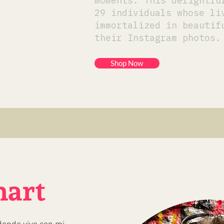
moments. This delightfu
29 individuals whose li
immortalized in beautif
their Instagram photos.
Shop Now
hart