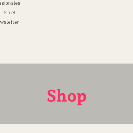
casionales
 Usa el
ewsletter.
Shop