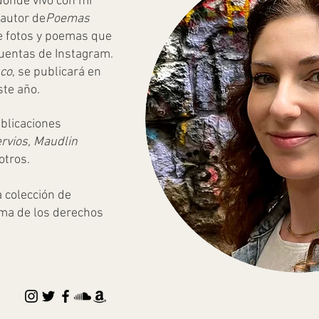
donde vivo con mi
 autor de
Poemas
e fotos y poemas que
cuentas de Instagram.
nco
, se publicará en
ste año.
blicaciones
rvios, Maudlin
 otros.
a colección de
ma de los derechos