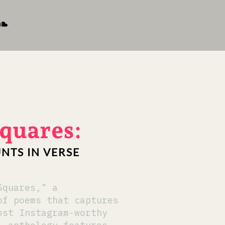
quares:
NTS IN VERSE
Squares," a
of poems that captures
ost Instagram-worthy