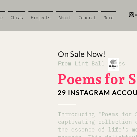
ge
Obras
Projects
About
General
More
On Sale Now!
From Lint Ball Press
Poems for S
29 INSTAGRAM ACCOU
Introducing "Poems for 
captivating collection 
the essence of life's m